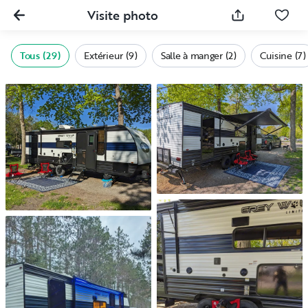
Visite photo
Tous (29)
Extérieur (9)
Salle à manger (2)
Cuisine (7)