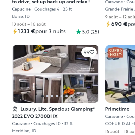
to drive, set up back up and relax !
Caravane
•
Cou
Capucine
•
Couchages 4
•
25 ft
Grande Prairie
Boise, ID
9 août – 12 aoû
690 €
po
13 août – 16 août
1 233 €
pour 3 nuits
5.0
(
25
)
99
Luxury, Lite, Spacious Glamping*
Primetime
2022 EVO 2700BHX
Caravane
•
Cou
Caravane
•
Couchages 10
•
32 ft
COEUR D ALEN
Meridian, ID
15 août – 18 ao