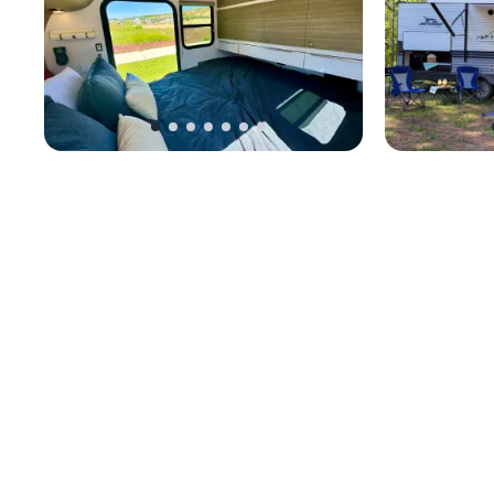
WanderLux Teardrop Trailer: Unleash
2023 Jayco Ja
Your Family’s Off-Road Adventure
Caravane
•
Cou
Caravane
•
Couchages 4
•
14 ft
Fruitland, ID
Boise, ID
9 août – 12 aoû
587 €
pour 
7 août – 10 août
464 €
pour 3 nuits
5.0
(
30
)
83