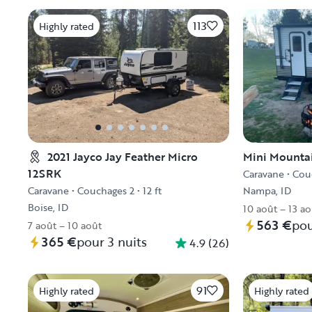
113
Highly rated
2021 Jayco Jay Feather Micro
Mini Mounta
12SRK
Caravane
•
Cou
Caravane
•
Couchages 2
•
12 ft
Nampa, ID
Boise, ID
10 août – 13 a
563 €
pou
7 août – 10 août
365 €
pour 3 nuits
4.9
(
26
)
91
Highly rated
Highly rated