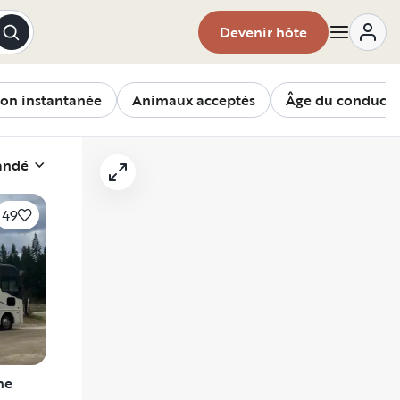
Devenir hôte
ion instantanée
Animaux acceptés
Âge du conducte
andé
49
me