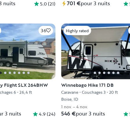
3 nuits
701 €
pour 3 nuits
5.0
(
21
)
36
Highly rated
Jay Flight SLX 264BHW
Winnebago Hike 171 DB
chages 6
•
26,4 ft
Caravane
•
Couchages 3
•
20 ft
Boise, ID
1 nov. – 4 nov.
r 3 nuits
546 €
pour 3 nuits
4.9
(
24
)