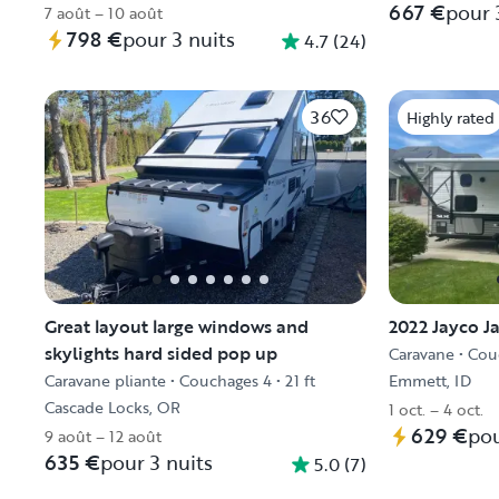
667 €
pour 
7 août – 10 août
798 €
pour 3 nuits
4.7
(
24
)
36
Highly rated
Great layout large windows and
2022 Jayco 
skylights hard sided pop up
Caravane
•
Cou
Caravane pliante
•
Couchages 4
•
21 ft
Emmett, ID
Cascade Locks, OR
1 oct. – 4 oct.
629 €
pou
9 août – 12 août
635 €
pour 3 nuits
5.0
(
7
)