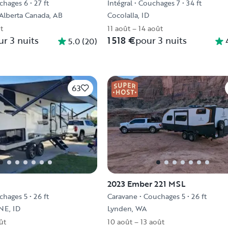
chages 6
•
27 ft
Intégral
•
Couchages 7
•
34 ft
 Alberta Canada, AB
Cocolalla, ID
t
11 août – 14 août
ur 3 nuits
1 518 €
pour 3 nuits
5.0
(
20
)
63
2023 Ember 221 MSL
chages 5
•
26 ft
Caravane
•
Couchages 5
•
26 ft
E, ID
Lynden, WA
ût
10 août – 13 août