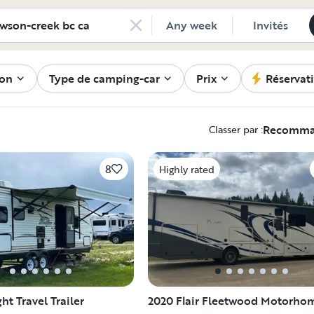
 louer | Outdoorsy
Any week
Invités
son
Type de camping-car
Prix
Réservat
Recomm
Classer par :
8
Highly rated
ght Travel Trailer
2020 Flair Fleetwood Motorho