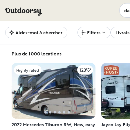
Dawson Creek, BC caravanes, mobile-home et camping-car à
Aidez-moi à chercher
Filters
Livrai
Plus de 1000 locations
123
Highly rated
2022 Mercedes Tiburon RW, New, easy
Jayco Jay Fli