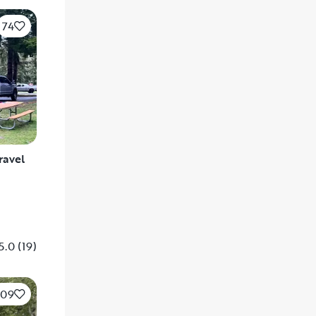
74
ravel
5.0
(
19
)
109