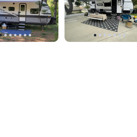
y Flight
2021 Coachmen Apex Nano
chages 10
•
31 ft
Caravane
•
Couchages 5
•
24 ft
Star, ID
t
9 août – 12 août
3 nuits
689 €
pour 3 nuits
5.0
(
15
)
135