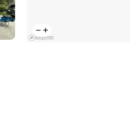
4.9
(
26
)
244