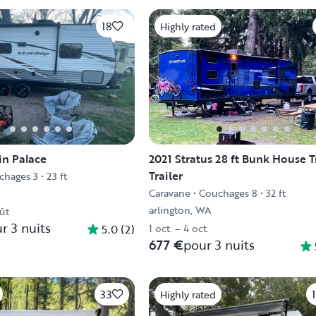
18
Highly rated
in Palace
2021 Stratus 28 ft Bunk House T
Trailer
chages 3
•
23 ft
Caravane
•
Couchages 8
•
32 ft
arlington, WA
oût
r 3 nuits
5.0
(
2
)
1 oct. – 4 oct.
677 €
pour 3 nuits
33
Highly rated