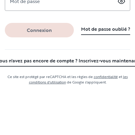
Mot de passe
Outdoorsy
Voyage de l'hôte
Là où tout a commencé
Group bookings
Mot de passe oublié ?
Connexion
Carrières
Cartes-cadeaux
Stories and news
Livraison
Carnet de voyage
National park guides
ous n'avez pas encore de compte ? Inscrivez-vous maintena
À propos
Locations en aller simple
Ce site est protégé par reCAPTCHA et les règles de
confidentialité
et
les
Guides d'itinéraires
conditions d'utilisation
de Google s'appliquent.
Aires et terrains de camping-car
Guide pour tous les types de camping-car
Hébergement
Aide
Devenez un hôte de camping-car
Comment ça marche