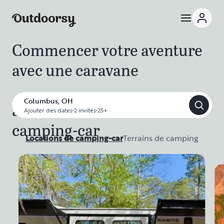
Commencer votre aventure
avec une caravane
Columbus, OH
avec une location de
Ajouter des dates
•
2 invités
•
25+
camping-car
Locations de camping-car
Terrains de camping