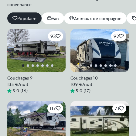
convenance.
Populaire
Van
Animaux de compagnie
93
92
Couchages 9
Couchages 10
135 €
/nuit
109 €
/nuit
5.0
(
16
)
5.0
(
17
)
117
71