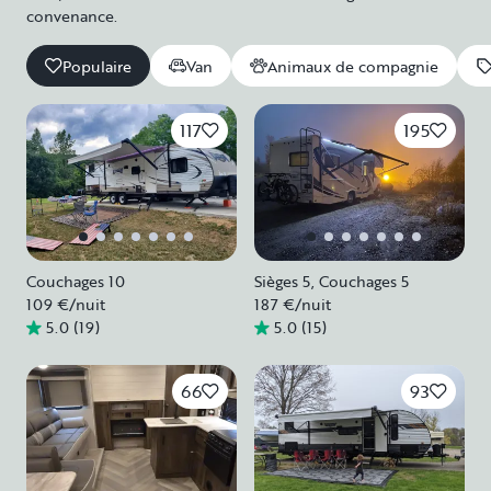
convenance.
Populaire
Van
Animaux de compagnie
117
195
Couchages 10
Sièges 5, Couchages 5
109 €
/nuit
187 €
/nuit
5.0
(
19
)
5.0
(
15
)
66
93