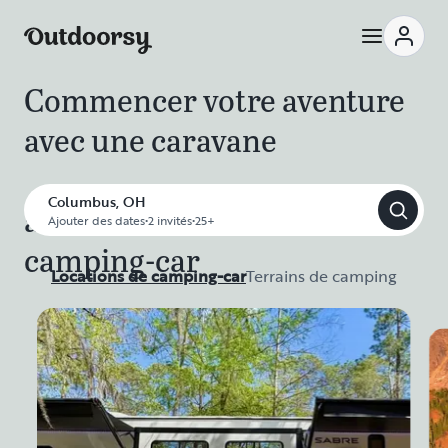
Commencer votre aventure
avec une caravane
Columbus, OH
avec une location de
Ajouter des dates
•
2 invités
•
25+
camping-car
Locations de camping-car
Terrains de camping